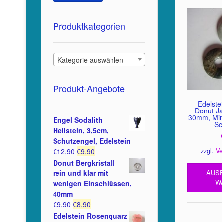
Produktkategorien
Kategorie auswählen
Produkt-Angebote
Edelste
Donut Ja
30mm, Mine
Engel Sodalith
S
Heilstein, 3,5cm,
Schutzengel, Edelstein
Ursprünglicher
Aktueller
zzgl.
Ve
€
12,90
€
9,90
Preis
Preis
Donut Bergkristall
war:
ist:
AUS
rein und klar mit
€12,90
€9,90.
W
wenigen Einschlüssen,
40mm
Ursprünglicher
Aktueller
€
9,90
€
8,90
Preis
Preis
Edelstein Rosenquarz