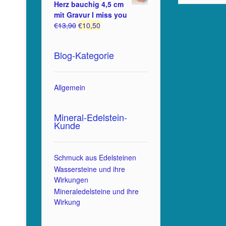
war:
ist:
Herz bauchig 4,5 cm
€9,90
€8,90.
mit Gravur I miss you
Ursprünglicher
Aktueller
€
13,90
€
10,50
Preis
Preis
war:
ist:
Blog-Kategorie
€13,90
€10,50.
Allgemein
Mineral-Edelstein-
Kunde
Schmuck aus Edelsteinen
Wassersteine und ihre
Wirkungen
Mineraledelsteine und ihre
Wirkung