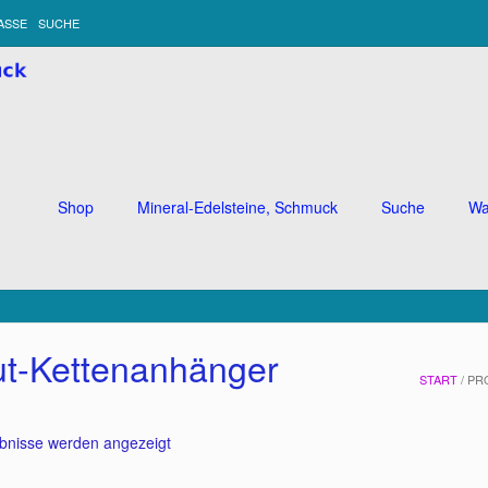
ASSE
SUCHE
Shop
Mineral-Edelsteine, Schmuck
Suche
Wa
t-Kettenanhänger
START
/ PR
Nach
ebnisse werden angezeigt
Beliebtheit
sortiert