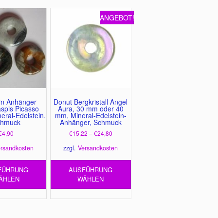
ANGEBOT!
in Anhänger
Donut Bergkristall Angel
spis Picasso
Aura, 30 mm oder 40
ral-Edelstein,
mm, Mineral-Edelstein-
chmuck
Anhänger, Schmuck
€
4,90
€
15,22
–
€
24,80
rsandkosten
zzgl.
Versandkosten
Dieses
Dieses
FÜHRUNG
AUSFÜHRUNG
Produkt
Produkt
ÄHLEN
WÄHLEN
weist
weist
mehrere
mehrere
Varianten
Varianten
auf.
auf.